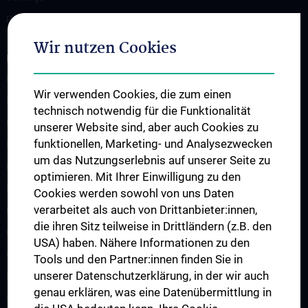
Projekte für Studierende
Wir nutzen Cookies
FORSCHUNG
Forschungsbereiche
Wir verwenden Cookies, die zum einen
Biophotonik
technisch notwendig für die Funktionalität
Kardiovaskuläre Technik
unserer Website sind, aber auch Cookies zu
funktionellen, Marketing- und Analysezwecken
Konventionelle Bildgebung
um das Nutzungserlebnis auf unserer Seite zu
Magnetresonanz
optimieren. Mit Ihrer Einwilligung zu den
Medizinische additive Fertigung
Cookies werden sowohl von uns Daten
verarbeitet als auch von Drittanbieter:innen,
Neuroprothetik & Rehabilitationstechnik
die ihren Sitz teilweise in Drittländern (z.B. den
Quantitative Bildgebung und Medizinische Physik
USA) haben. Nähere Informationen zu den
Quantencomputing
Tools und den Partner:innen finden Sie in
unserer Datenschutzerklärung, in der wir auch
Forschungspartner
genau erklären, was eine Datenübermittlung in
Studienteilnehmer:innen gesucht