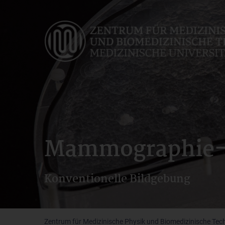
Skip
to
main
content
Mammographie-
Konventionelle Bildgebung
Zentrum für Medizinische Physik und Biomedizinische Tec