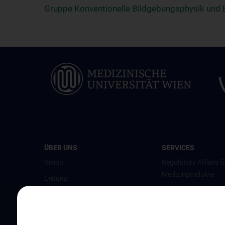
Gruppe Konventionelle Bildgebungsphysik und B
ÜBER UNS
SERVICES
Vision
Regulatory Affairs f
Medizinprodukte
Leitung
Unsere Services
Forschungsgruppen
Administration & Support