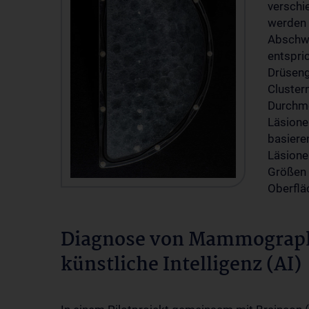
verschi
werden 
Abschw
entspri
Drüseng
Cluster
Durchme
Läsione
basiere
Läsione
Größen 
Oberflä
Diagnose von Mammographi
künstliche Intelligenz (AI)