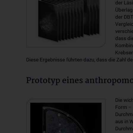
der Läs
Überlag
der DBT
Verglei
verschi
dass di
Kombina
Krebser
Diese Ergebnisse führten dazu, dass die Zahl d
Prototyp eines anthropom
Die wic
Form – 
Durchme
aus in 
Durchme