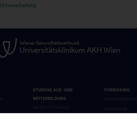
ildverarbeitung
STUDIUM, AUS- UND
FORSCHUNG
WEITERBILDUNG
ür
Forschungsberei
Medizin Curriculum
Biophotonik
PhD- & Universitätslehrgänge
Kardiovaskuläre 
Vorträge
Konventionelle B
Projekte für Studierende