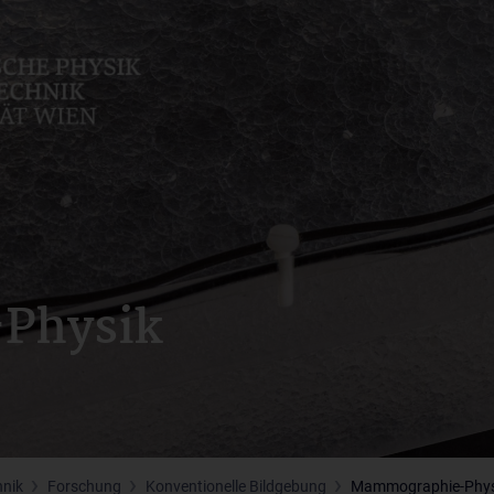
Physik
hnik
Forschung
Konventionelle Bildgebung
Mammographie-Phys