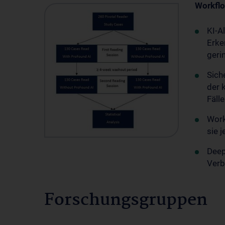
Workflo
KI-A
Erke
geri
Sich
der 
Fäll
Work
sie 
Deep
Verb
Forschungsgruppen