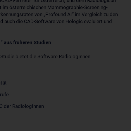
(iCAD-Vertreter für Österreich) und dem Radiologicum
t im österreichischen Mammographie-Screening-
rkennungsraten von „Profound AI“ im Vergleich zu den
rd auch die CAD-Software von Hologic evaluiert und
“ aus früheren Studien
tudie bietet die Software RadiologInnen:
ität
rufe
C der RadiologInnen